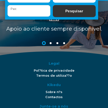
Apoio ao cliente sempre disponível.
Apoio ao cliente sempre disponível.
Apoio ao cliente sempre disponível.
Apoio ao cliente sempre disponível.
Legal
Pol?tica de privacidade
Termos de utiliza??o
Kikedu
Sobre n?s
Contactos
Junte-se a nós