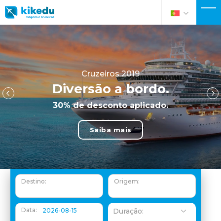
Cruzeiros 2019
Cruzeiros 2019
Diversão a bordo.
Diversão a bordo.
40% de desconto aplicado.
30% de desconto aplicado.
Saiba mais
Saiba mais
Destino:
Origem:
Data:
Duração: