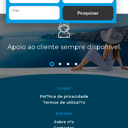
Apoio ao cliente sempre disponível.
Apoio ao cliente sempre disponível.
Apoio ao cliente sempre disponível.
Apoio ao cliente sempre disponível.
Legal
Pol?tica de privacidade
Termos de utiliza??o
Kikedu
Sobre n?s
Contactos